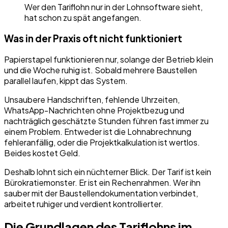
Wer den Tariflohn nur in der Lohnsoftware sieht,
hat schon zu spät angefangen.
Was in der Praxis oft nicht funktioniert
Papierstapel funktionieren nur, solange der Betrieb klein
und die Woche ruhig ist. Sobald mehrere Baustellen
parallel laufen, kippt das System.
Unsaubere Handschriften, fehlende Uhrzeiten,
WhatsApp-Nachrichten ohne Projektbezug und
nachträglich geschätzte Stunden führen fast immer zu
einem Problem. Entweder ist die Lohnabrechnung
fehleranfällig, oder die Projektkalkulation ist wertlos.
Beides kostet Geld.
Deshalb lohnt sich ein nüchterner Blick. Der Tarif ist kein
Bürokratiemonster. Er ist ein Rechenrahmen. Wer ihn
sauber mit der Baustellendokumentation verbindet,
arbeitet ruhiger und verdient kontrollierter.
Die Grundlagen des Tariflohns im