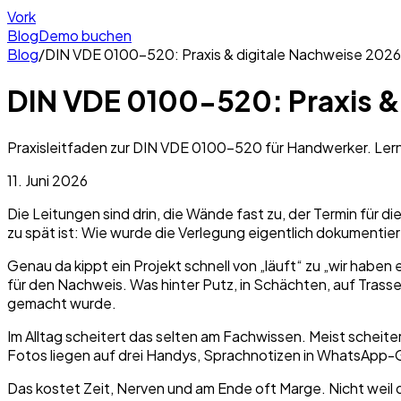
Vork
Blog
Demo buchen
Blog
/
DIN VDE 0100-520: Praxis & digitale Nachweise 2026
DIN VDE 0100-520: Praxis &
Praxisleitfaden zur DIN VDE 0100-520 für Handwerker. Lern
11. Juni 2026
Die Leitungen sind drin, die Wände fast zu, der Termin für d
zu spät ist: Wie wurde die Verlegung eigentlich dokumentier
Genau da kippt ein Projekt schnell von „läuft“ zu „wir haben
für den Nachweis. Was hinter Putz, in Schächten, auf Trass
gemacht wurde.
Im Alltag scheitert das selten am Fachwissen. Meist scheiter
Fotos liegen auf drei Handys, Sprachnotizen in WhatsApp-G
Das kostet Zeit, Nerven und am Ende oft Marge. Nicht weil d