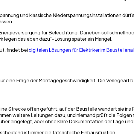
einspannung und klassische Niederspannungsinstallationen dü
assen.
 Energieversorgung für Beleuchtung. Daneben soll schnell no
„wir legen das eben dazu“-Lösung später ein Mangel.
ut, findet bei
digitalen Lösungen für Elektriker im Baustellenal
ht nur eine Frage der Montagegeschwindigkeit. Die Verlegeart b
ine Strecke offen geführt, auf der Baustelle wandert sie ins
ommen weitere Leitungen dazu, und niemand prüft die Folge
uber eingelegt, aber ohne klare Dokumentation der Lage u
tscheidend ist immer die tatsächliche Einbausituation.