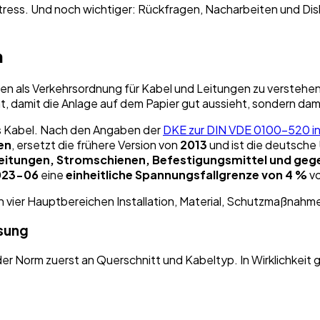
Stress. Und noch wichtiger: Rückfragen, Nacharbeiten und Dis
h
ten als Verkehrsordnung für Kabel und Leitungen zu verstehen.
, damit die Anlage auf dem Papier gut aussieht, sondern damit
das Kabel. Nach den Angaben der
DKE zur DIN VDE 0100-520 i
en
, ersetzt die frühere Version von
2013
und ist die deutsch
Leitungen, Stromschienen, Befestigungsmittel und geg
023-06
eine
einheitliche Spannungsfallgrenze von 4 %
vo
ösung
der Norm zuerst an Querschnitt und Kabeltyp. In Wirklichkeit 