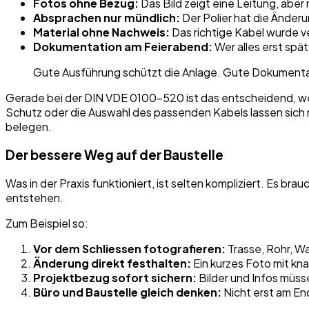
Fotos ohne Bezug:
Das Bild zeigt eine Leitung, aber
Absprachen nur mündlich:
Der Polier hat die Änderu
Material ohne Nachweis:
Das richtige Kabel wurde v
Dokumentation am Feierabend:
Wer alles erst spät
Gute Ausführung schützt die Anlage. Gute Dokumenta
Gerade bei der DIN VDE 0100-520 ist das entscheidend, weil
Schutz oder die Auswahl des passenden Kabels lassen sich
belegen.
Der bessere Weg auf der Baustelle
Was in der Praxis funktioniert, ist selten kompliziert. Es b
entstehen.
Zum Beispiel so:
Vor dem Schliessen fotografieren:
Trasse, Rohr, W
Änderung direkt festhalten:
Ein kurzes Foto mit kna
Projektbezug sofort sichern:
Bilder und Infos müs
Büro und Baustelle gleich denken:
Nicht erst am En