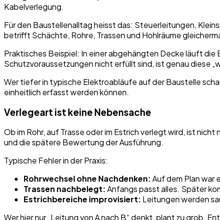
Kabelverlegung.
Für den Baustellenalltag heisst das: Steuerleitungen, Kl
betrifft Schächte, Rohre, Trassen und Hohlräume gleicherm
Praktisches Beispiel: In einer abgehängten Decke läuft die
Schutzvoraussetzungen nicht erfüllt sind, ist genau diese 
Wer tiefer in typische Elektroabläufe auf der Baustelle scha
einheitlich erfasst werden können.
Verlegeart ist keine Nebensache
Ob im Rohr, auf Trasse oder im Estrich verlegt wird, ist nic
und die spätere Bewertung der Ausführung.
Typische Fehler in der Praxis:
Rohrwechsel ohne Nachdenken:
Auf dem Plan war e
Trassen nachbelegt:
Anfangs passt alles. Später k
Estrichbereiche improvisiert:
Leitungen werden sa
Wer hier nur „Leitung von A nach B“ denkt, plant zu grob. En