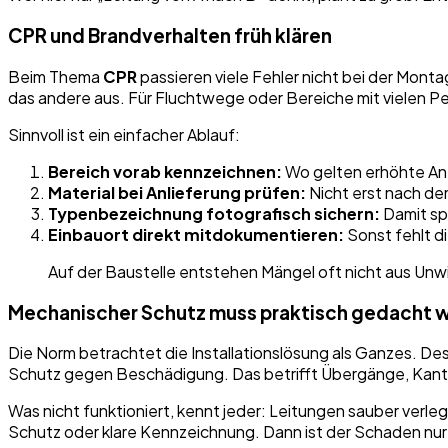
CPR und Brandverhalten früh klären
Beim Thema
CPR
passieren viele Fehler nicht bei der Montag
das andere aus. Für Fluchtwege oder Bereiche mit vielen Per
Sinnvoll ist ein einfacher Ablauf:
Bereich vorab kennzeichnen:
Wo gelten erhöhte A
Material bei Anlieferung prüfen:
Nicht erst nach de
Typenbezeichnung fotografisch sichern:
Damit sp
Einbauort direkt mitdokumentieren:
Sonst fehlt d
Auf der Baustelle entstehen Mängel oft nicht aus Un
Mechanischer Schutz muss praktisch gedacht 
Die Norm betrachtet die Installationslösung als Ganzes. Des
Schutz gegen Beschädigung. Das betrifft Übergänge, Kante
Was nicht funktioniert, kennt jeder: Leitungen sauber verl
Schutz oder klare Kennzeichnung. Dann ist der Schaden nur