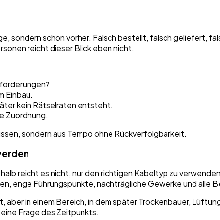
e, sondern schon vorher. Falsch bestellt, falsch geliefert, fa
sonen reicht dieser Blick eben nicht.
nforderungen?
m Einbau.
äter kein Rätselraten entsteht.
ie Zuordnung.
wissen, sondern aus Tempo ohne Rückverfolgbarkeit.
werden
halb reicht es nicht, nur den richtigen Kabeltyp zu verwenden
n, enge Führungspunkte, nachträgliche Gewerke und alle Ber
egt, aber in einem Bereich, in dem später Trockenbauer, Lüf
 eine Frage des Zeitpunkts.