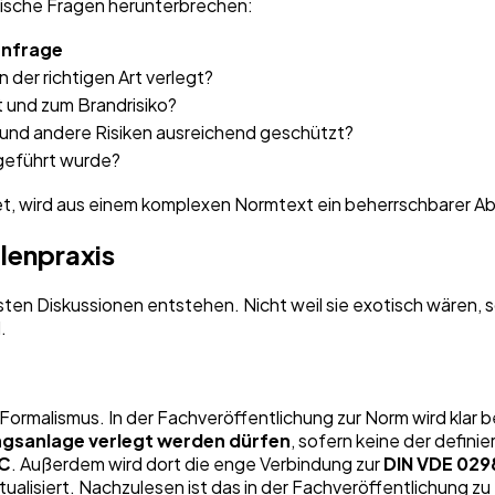
ktische Fragen herunterbrechen:
enfrage
n der richtigen Art verlegt?
t und zum Brandrisiko?
 und andere Risiken ausreichend geschützt?
geführt wurde?
t, wird aus einem komplexen Normtext ein beherrschbarer Abl
lenpraxis
isten Diskussionen entstehen. Nicht weil sie exotisch wären,
.
Formalismus. In der Fachveröffentlichung zur Norm wird klar 
ungsanlage verlegt werden dürfen
, sofern keine der defini
DC
. Außerdem wird dort die enge Verbindung zur
DIN VDE 02
tualisiert. Nachzulesen ist das in der Fachveröffentlichung 