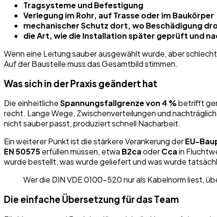
Tragsysteme und Befestigung
Verlegung im Rohr, auf Trasse oder im Baukörper
mechanischer Schutz dort, wo Beschädigung dr
die Art, wie die Installation später geprüft und 
Wenn eine Leitung sauber ausgewählt wurde, aber schlecht b
Auf der Baustelle muss das Gesamtbild stimmen.
Was sich in der Praxis geändert hat
Die einheitliche
Spannungsfallgrenze von 4 %
betrifft g
recht. Lange Wege, Zwischenverteilungen und nachträglich
nicht sauber passt, produziert schnell Nacharbeit.
Ein weiterer Punkt ist die stärkere Verankerung der
EU-Bau
EN 50575
erfüllen müssen, etwa
B2ca
oder
Cca
in Fluchtw
wurde bestellt, was wurde geliefert und was wurde tatsäch
Wer die DIN VDE 0100-520 nur als Kabelnorm liest, übe
Die einfache Übersetzung für das Team