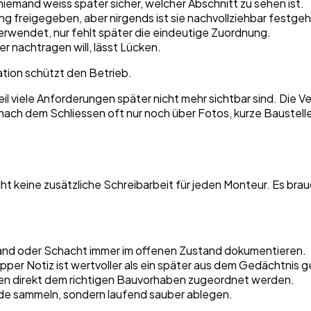
 niemand weiss später sicher, welcher Abschnitt zu sehen ist.
ng freigegeben, aber nirgends ist sie nachvollziehbar festgeh
erwendet, nur fehlt später die eindeutige Zuordnung.
er nachtragen will, lässt Lücken.
tion schützt den Betrieb.
 viele Anforderungen später nicht mehr sichtbar sind. Die V
 nach dem Schliessen oft nur noch über Fotos, kurze Bauste
raucht keine zusätzliche Schreibarbeit für jeden Monteur. Es 
and oder Schacht immer im offenen Zustand dokumentieren.
pper Notiz ist wertvoller als ein später aus dem Gedächtnis 
sen direkt dem richtigen Bauvorhaben zugeordnet werden.
de sammeln, sondern laufend sauber ablegen.