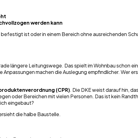
oht
nachvollzogen werden kann
efestigt ist oder in einem Bereich ohne ausreichenden Schutz
erade längere Leitungswege. Das spielt im Wohnbau schon ein
e Anpassungen machen die Auslegung empfindlicher. Wer erst
produktenverordnung (CPR)
. Die DKE weist darauf hin, d
egen oder Bereichen mit vielen Personen. Das ist kein Randth
lich eingebaut?
rsieht die halbe Baustelle.