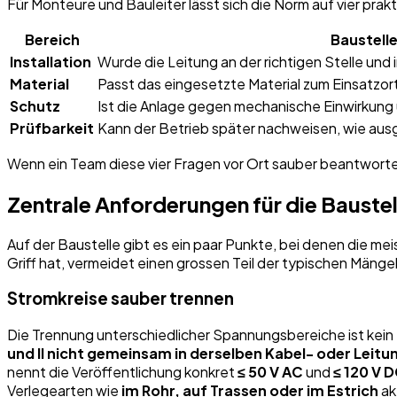
Für Monteure und Bauleiter lässt sich die Norm auf vier pra
Bereich
Baustell
Installation
Wurde die Leitung an der richtigen Stelle und i
Material
Passt das eingesetzte Material zum Einsatzor
Schutz
Ist die Anlage gegen mechanische Einwirkung
Prüfbarkeit
Kann der Betrieb später nachweisen, wie aus
Wenn ein Team diese vier Fragen vor Ort sauber beantworte
Zentrale Anforderungen für die Baustel
Auf der Baustelle gibt es ein paar Punkte, bei denen die me
Griff hat, vermeidet einen grossen Teil der typischen Mängel
Stromkreise sauber trennen
Die Trennung unterschiedlicher Spannungsbereiche ist kein 
und II nicht gemeinsam in derselben Kabel- oder Leit
nennt die Veröffentlichung konkret
≤ 50 V AC
und
≤ 120 V 
Verlegearten wie
im Rohr, auf Trassen oder im Estrich
ak