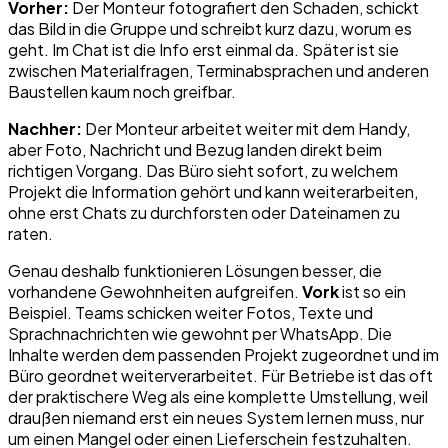
Vorher:
Der Monteur fotografiert den Schaden, schickt
das Bild in die Gruppe und schreibt kurz dazu, worum es
geht. Im Chat ist die Info erst einmal da. Später ist sie
zwischen Materialfragen, Terminabsprachen und anderen
Baustellen kaum noch greifbar.
Nachher:
Der Monteur arbeitet weiter mit dem Handy,
aber Foto, Nachricht und Bezug landen direkt beim
richtigen Vorgang. Das Büro sieht sofort, zu welchem
Projekt die Information gehört und kann weiterarbeiten,
ohne erst Chats zu durchforsten oder Dateinamen zu
raten.
Genau deshalb funktionieren Lösungen besser, die
vorhandene Gewohnheiten aufgreifen.
Vork
ist so ein
Beispiel. Teams schicken weiter Fotos, Texte und
Sprachnachrichten wie gewohnt per WhatsApp. Die
Inhalte werden dem passenden Projekt zugeordnet und im
Büro geordnet weiterverarbeitet. Für Betriebe ist das oft
der praktischere Weg als eine komplette Umstellung, weil
draußen niemand erst ein neues System lernen muss, nur
um einen Mangel oder einen Lieferschein festzuhalten.