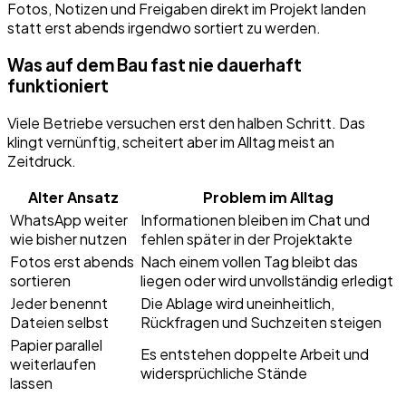
Fotos, Notizen und Freigaben direkt im Projekt landen
statt erst abends irgendwo sortiert zu werden.
Was auf dem Bau fast nie dauerhaft
funktioniert
Viele Betriebe versuchen erst den halben Schritt. Das
klingt vernünftig, scheitert aber im Alltag meist an
Zeitdruck.
Alter Ansatz
Problem im Alltag
WhatsApp weiter
Informationen bleiben im Chat und
wie bisher nutzen
fehlen später in der Projektakte
Fotos erst abends
Nach einem vollen Tag bleibt das
sortieren
liegen oder wird unvollständig erledigt
Jeder benennt
Die Ablage wird uneinheitlich,
Dateien selbst
Rückfragen und Suchzeiten steigen
Papier parallel
Es entstehen doppelte Arbeit und
weiterlaufen
widersprüchliche Stände
lassen