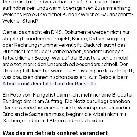
theoretisch irgendwo vorhanden ist. Sie muss schnell
auffindbar sein und zwar mit dem ganzen Zusammenhang.
Welches Projekt? Welcher Kunde? Welcher Bauabschnitt?
Welcher Stand?
Genau das macht ein DMS. Dokumente werden nicht nur
abgelegt, sondern mit Projekt, Kunde, Datum, Vorgang
oder Rechnungsnummer verknüpft. Dadurch sucht das
Büro nicht mehr über Ordnernamen, sondern über den
tatsächlichen Bezug. Wer auf der Baustelle schon mobil
arbeitet, merkt den Unterschied besonders schnell. Der
Umstieg fällt leichter, wenn die Erfassung an das anknüpft,
was draussen ohnehin schon passiert, zum Beispiel beim
Arbeiten mit dem Tablet auf der Baustelle
.
Ein Foto vom Mangel ist dann nicht mehr nur eine Bilddatei.
Es hängt direkt am Auftrag. Die Notiz dazu liegt daneben.
Der passende Lieferschein auch. Wenn später jemand im
Büro an die Sache ran muss, beginnt die Arbeit nicht mit
Suchen, sondern mit Klären und Entscheiden.
Was das im Betrieb konkret verändert