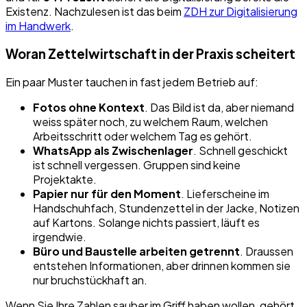
Existenz. Nachzulesen ist das beim
ZDH zur Digitalisierung
im Handwerk
.
Woran Zettelwirtschaft in der Praxis scheitert
Ein paar Muster tauchen in fast jedem Betrieb auf:
Fotos ohne Kontext
. Das Bild ist da, aber niemand
weiss später noch, zu welchem Raum, welchen
Arbeitsschritt oder welchem Tag es gehört.
WhatsApp als Zwischenlager
. Schnell geschickt
ist schnell vergessen. Gruppen sind keine
Projektakte.
Papier nur für den Moment
. Lieferscheine im
Handschuhfach, Stundenzettel in der Jacke, Notizen
auf Kartons. Solange nichts passiert, läuft es
irgendwie.
Büro und Baustelle arbeiten getrennt
. Draussen
entstehen Informationen, aber drinnen kommen sie
nur bruchstückhaft an.
Wenn Sie Ihre Zahlen sauber im Griff haben wollen, gehört