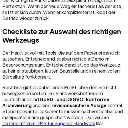
Der wichtigste Punkt dabei ist Disziplin im Alltag. Nicht
Perfektion. Wenn der neue Weg einfacher ist als der alte,
setzt er sich durch. Wenn er komplizierter ist, kippt der
Betrieb wieder zurück.
Checkliste zur Auswahl des richtigen
Werkzeugs
Der Markt ist voll mit Tools, die auf dem Papier ordentlich
aussehen. Entscheidend ist aber nicht die Demo im
Besprechungsraum. Entscheidend ist, ob das Werkzeug
auf einer staubigen, lauten Baustelle und in einem vollen
Büroalltag funktioniert.
Rechtlich gibt es dabei einen Punkt, über den Sie nicht
hinwegsehen sollten. Für Handwerksbetriebe in
Deutschland sind
GoBD- und DSGVO-konforme
Archivierung
und eine
revisionssichere Ablage
zentral.
Steuerrelevante Dokumente müssen nachvollziehbar und
manipulationsarm gespeichert werden. Das wird im
Datenblatt zum DMS für Sage 50 Handwerk
klar