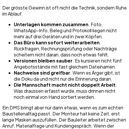
Der grösste Gewinn ist oft nicht die Technik, sondern Ruhe
im Ablauf.
Unterlagen kommen zusammen
. Foto,
WhatsApp-Info, Beleg und Protokoll liegen nicht
mehr auf drei Geräten und in zwei Köpfen.
Das Büro kann sofort weiterarbeiten
.
Rückfragen, Rechnungsprüfung oder Nachträge
scheitern nicht daran, dass noch etwas fehlt.
Versionen bleiben sauber
. Es kursieren nicht fünf
Angebotsstände mit fast gleichem Dateinamen.
Nachweise sind greifbar
. Wenn es Ärger gibt, ist
die Doku da und nicht nur die Erinnerung daran.
Die Mannschaft macht nicht doppelt Arbeit
.
Was draussen erfasst wurde, muss drinnen nicht
noch einmal von Hand sortiert werden.
Ein DMS bringt aber nur dann etwas, wenn es zum echten
Baustellenalltag passt. Der Monteur hat keine Zeit, erst
lange Masken auszufüllen. Der Bauleiter arbeitet zwischen
Anruf, Materialfrage und Kundengespräch. Wenn der