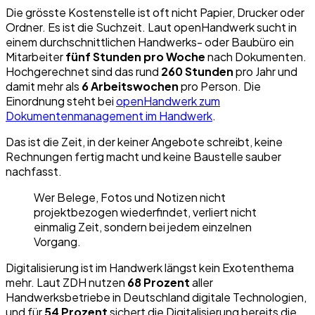
Die grösste Kostenstelle ist oft nicht Papier, Drucker oder
Ordner. Es ist die Suchzeit. Laut openHandwerk sucht in
einem durchschnittlichen Handwerks- oder Baubüro ein
Mitarbeiter
fünf Stunden pro Woche
nach Dokumenten.
Hochgerechnet sind das rund
260 Stunden
pro Jahr und
damit mehr als
6 Arbeitswochen
pro Person. Die
Einordnung steht bei
openHandwerk zum
Dokumentenmanagement im Handwerk
.
Das ist die Zeit, in der keiner Angebote schreibt, keine
Rechnungen fertig macht und keine Baustelle sauber
nachfasst.
Wer Belege, Fotos und Notizen nicht
projektbezogen wiederfindet, verliert nicht
einmalig Zeit, sondern bei jedem einzelnen
Vorgang.
Digitalisierung ist im Handwerk längst kein Exotenthema
mehr. Laut ZDH nutzen
68 Prozent
aller
Handwerksbetriebe in Deutschland digitale Technologien,
und für
54 Prozent
sichert die Digitalisierung bereits die