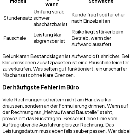
Modell
Schwäche
wenn
Umfang vorab
Kunde fragt später eher
Stundensatz
schwer
nach Einzelzeiten
abschätzbar ist
Risiko liegt stärker beim
Leistung klar
Pauschale
Betrieb, wenn der
abgrenzbar ist
Aufwand ausufert
Bei unklaren Bestandslagen ist Aufwand oft ehrlicher. Bei
klar umrissenen Zusatzpaketen ist eine Pauschale leichter
zu verkaufen. Was selten gut funktioniert: ein unscharfer
Mischansatz ohne klare Grenzen.
Der häufigste Fehler im Büro
Viele Rechnungen scheitern nicht am Handwerker
draussen, sondern an der Formulierung drinnen. Wenn auf
der Rechnung nur „Mehraufwand Baustelle“ steht,
provoziert das Rückfragen. Besser ist eine Linie vom
Auftrag über die Ausführung bis zur Rechnung. Das
Leistungsdatum muss ebenfalls sauber passen. Wer dabei