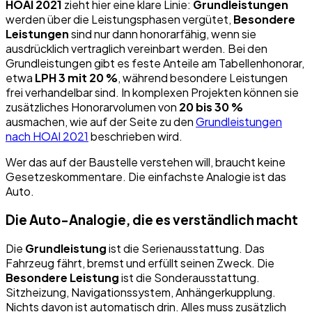
HOAI 2021
zieht hier eine klare Linie:
Grundleistungen
werden über die Leistungsphasen vergütet,
Besondere
Leistungen
sind nur dann honorarfähig, wenn sie
ausdrücklich vertraglich vereinbart werden. Bei den
Grundleistungen gibt es feste Anteile am Tabellenhonorar,
etwa
LPH 3 mit 20 %
, während besondere Leistungen
frei verhandelbar sind. In komplexen Projekten können sie
zusätzliches Honorarvolumen von
20 bis 30 %
ausmachen, wie auf der Seite zu den
Grundleistungen
nach HOAI 2021
beschrieben wird.
Wer das auf der Baustelle verstehen will, braucht keine
Gesetzeskommentare. Die einfachste Analogie ist das
Auto.
Die Auto-Analogie, die es verständlich macht
Die
Grundleistung
ist die Serienausstattung. Das
Fahrzeug fährt, bremst und erfüllt seinen Zweck. Die
Besondere Leistung
ist die Sonderausstattung.
Sitzheizung, Navigationssystem, Anhängerkupplung.
Nichts davon ist automatisch drin. Alles muss zusätzlich