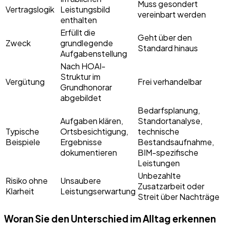
Muss gesondert
Vertragslogik
Leistungsbild
vereinbart werden
enthalten
Erfüllt die
Geht über den
Zweck
grundlegende
Standard hinaus
Aufgabenstellung
Nach HOAI-
Struktur im
Vergütung
Frei verhandelbar
Grundhonorar
abgebildet
Bedarfsplanung,
Aufgaben klären,
Standortanalyse,
Typische
Ortsbesichtigung,
technische
Beispiele
Ergebnisse
Bestandsaufnahme,
dokumentieren
BIM-spezifische
Leistungen
Unbezahlte
Risiko ohne
Unsaubere
Zusatzarbeit oder
Klarheit
Leistungserwartung
Streit über Nachträge
Woran Sie den Unterschied im Alltag erkennen