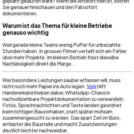
geplant gelaufen wäre? Wenn die Antwort nein ist, sollten
Sie genauer hinschauen und den Fall sofort
dokumentieren.
Warum ist das Thema für kleine Betriebe
genauso wichtig
Weil gerade kleine Teams wenig Puffer für unbezahlte
Stunden haben. In grossen Firmen verteilt sich ein Fehler
über mehr Projekte. Im kleinen Betrieb frisst dieselbe
Nachlässigkeit direkt die Marge.
Wer besondere Leistungen sauber erfassen will, muss
nicht noch mehr Papier ins Auto legen.
Vork
hilft
Handwerksbetrieben dabei, WhatsApp-Chaos in
nachvollziehbare Projektdokumentation zu verwandeln.
Fotos, Sprachnachrichten und Texte landen geordnet
beim richtigen Bauvorhaben, statt später mühsam
zusammengesucht zu werden. Das spart Zeit im Büro,
entlastet die Baustelle und macht Zusatzleistungen
deutlich leichter nachweisbar.