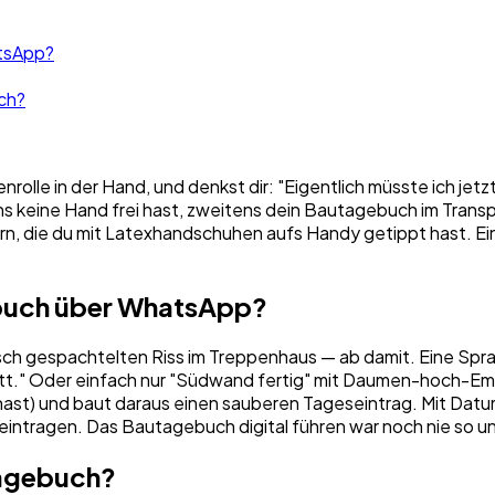
atsApp?
ch?
rolle in der Hand, und denkst dir: "Eigentlich müsste ich jet
ns keine Hand frei hast, zweitens dein Bautagebuch im Transpo
ern, die du mit Latexhandschuhen aufs Handy getippt hast. E
gebuch über WhatsApp?
m frisch gespachtelten Riss im Treppenhaus — ab damit. Eine
att." Oder einfach nur "Südwand fertig" mit Daumen-hoch-Emo
n hast) und baut daraus einen sauberen Tageseintrag. Mit Datu
 eintragen. Das Bautagebuch digital führen war noch nie so un
tagebuch?