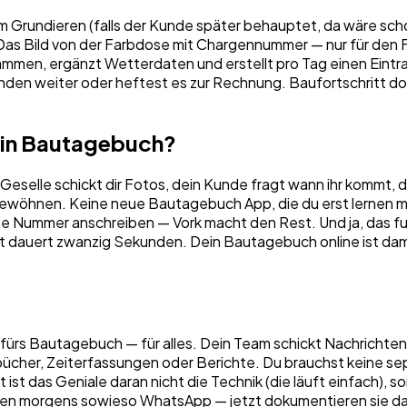
em Grundieren (falls der Kunde später behauptet, da wäre sc
Das Bild von der Farbdose mit Chargennummer — nur für den Fa
sammen, ergänzt Wetterdaten und erstellt pro Tag einen Eintra
Kunden weiter oder heftest es zur Rechnung. Baufortschritt 
in Bautagebuch?
selle schickt dir Fotos, dein Kunde fragt wann ihr kommt, d
ewöhnen. Keine neue Bautagebuch App, die du erst lernen mus
nte Nummer anschreiben — Vork macht den Rest. Und ja, das fu
ht dauert zwanzig Sekunden. Dein Bautagebuch online ist dami
ürs Bautagebuch — für alles. Dein Team schickt Nachrichten, 
her, Zeiterfassungen oder Berichte. Du brauchst keine sepa
t ist das Geniale daran nicht die Technik (die läuft einfach),
ecken morgens sowieso WhatsApp — jetzt dokumentieren sie dab