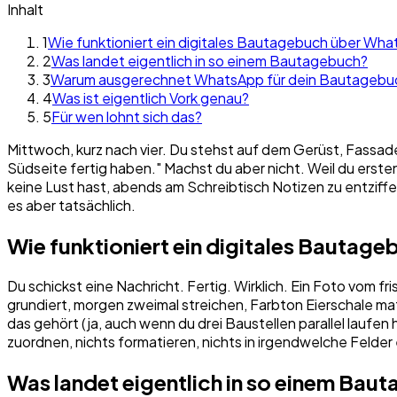
Inhalt
1
Wie funktioniert ein digitales Bautagebuch über Wh
2
Was landet eigentlich in so einem Bautagebuch?
3
Warum ausgerechnet WhatsApp für dein Bautagebu
4
Was ist eigentlich Vork genau?
5
Für wen lohnt sich das?
Mittwoch, kurz nach vier. Du stehst auf dem Gerüst, Fassaden
Südseite fertig haben." Machst du aber nicht. Weil du erste
keine Lust hast, abends am Schreibtisch Notizen zu entziff
es aber tatsächlich.
Wie funktioniert ein digitales Bauta
Du schickst eine Nachricht. Fertig. Wirklich. Ein Foto vo
grundiert, morgen zweimal streichen, Farbton Eierschale m
das gehört (ja, auch wenn du drei Baustellen parallel laufe
zuordnen, nichts formatieren, nichts in irgendwelche Felder
Was landet eigentlich in so einem Bau