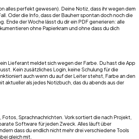
hon alles perfekt gewesen). Deine Notiz, dass ihr wegen dem
ll. Oder die Info, dass der Bauherr spontan doch noch die
g. Ende der Woche lässt du dir ein PDF generieren: alle
dokumentieren ohne Papierkram und ohne dass du dich
ein Lieferant meldet sich wegen der Farbe. Du hast die App
st. Kein zusätzliches Login, keine Schulung für die
nktioniert auch wenn du auf der Leiter stehst, Farbe an den
t aktueller als jedes Notizbuch, das du abends aus der
Fotos, Sprachnachrichten. Vork sortiert die nach Projekt,
rate Software für jeden Zweck. Alles läuft über
 sondern dass du endlich nicht mehr drei verschiedene Tools
ei gleich mit.