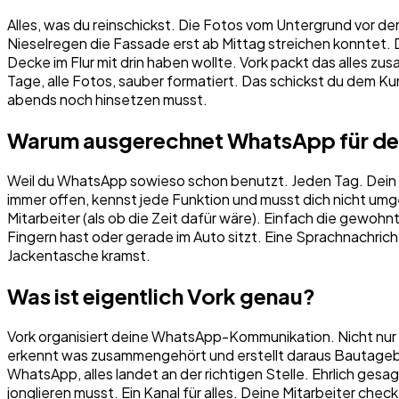
Alles, was du reinschickst. Die Fotos vom Untergrund vor d
Nieselregen die Fassade erst ab Mittag streichen konntet. 
Decke im Flur mit drin haben wollte. Vork packt das alles zu
Tage, alle Fotos, sauber formatiert. Das schickst du dem 
abends noch hinsetzen musst.
Warum ausgerechnet WhatsApp für de
Weil du WhatsApp sowieso schon benutzt. Jeden Tag. Dein Ge
immer offen, kennst jede Funktion und musst dich nicht umg
Mitarbeiter (als ob die Zeit dafür wäre). Einfach die gewoh
Fingern hast oder gerade im Auto sitzt. Eine Sprachnachric
Jackentasche kramst.
Was ist eigentlich Vork genau?
Vork organisiert deine WhatsApp-Kommunikation. Nicht nur f
erkennt was zusammengehört und erstellt daraus Bautagebüc
WhatsApp, alles landet an der richtigen Stelle. Ehrlich gesag
jonglieren musst. Ein Kanal für alles. Deine Mitarbeiter ch