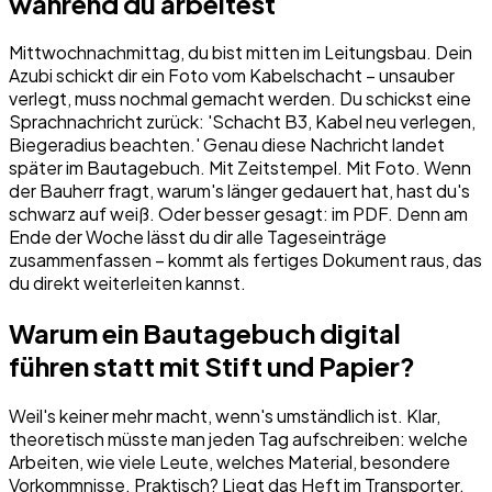
während du arbeitest
Mittwochnachmittag, du bist mitten im Leitungsbau. Dein
Azubi schickt dir ein Foto vom Kabelschacht – unsauber
verlegt, muss nochmal gemacht werden. Du schickst eine
Sprachnachricht zurück: 'Schacht B3, Kabel neu verlegen,
Biegeradius beachten.' Genau diese Nachricht landet
später im Bautagebuch. Mit Zeitstempel. Mit Foto. Wenn
der Bauherr fragt, warum's länger gedauert hat, hast du's
schwarz auf weiß. Oder besser gesagt: im PDF. Denn am
Ende der Woche lässt du dir alle Tageseinträge
zusammenfassen – kommt als fertiges Dokument raus, das
du direkt weiterleiten kannst.
Warum ein Bautagebuch digital
führen statt mit Stift und Papier?
Weil's keiner mehr macht, wenn's umständlich ist. Klar,
theoretisch müsste man jeden Tag aufschreiben: welche
Arbeiten, wie viele Leute, welches Material, besondere
Vorkommnisse. Praktisch? Liegt das Heft im Transporter,