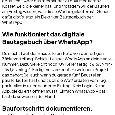
getauscht. Aber das alles sauber zu dokumentieren?
Kostet Zeit, die keiner hat. Und trotzdem will der Bauherr
am Freitag wissen, was diese Woche gelaufen ist. Genau
dafür gibt's jetzt ein Elektriker Bautagebuch per
WhatsApp.
Wie funktioniert das digitale
Bautagebuch über WhatsApp?
Du machst auf der Baustelle ein Foto von der fertigen
Zählerverteilung. Schickst es per WhatsApp an deine Vork-
Nummer. Dazu vielleicht noch 'UV Keller fertig, 3x16A NYM-
J 5x1,5 verlegt'. Fertig. Vork erkennt, zu welchem Projekt
das gehört (ja, auch wenn du gerade fünf Baustellen
parallel laufen hast), holt sich die Wetterdaten vom Tag,
packt alles in einen sauberen Eintrag. Kein Login. Keine
App, die du erst öffnen musst. Einfach WhatsApp – das
hast du sowieso in der Hand.
Baufortschritt dokumentieren,