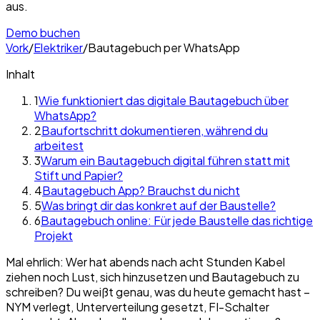
aus.
Demo buchen
Vork
/
Elektriker
/
Bautagebuch per WhatsApp
Inhalt
1
Wie funktioniert das digitale Bautagebuch über
WhatsApp?
2
Baufortschritt dokumentieren, während du
arbeitest
3
Warum ein Bautagebuch digital führen statt mit
Stift und Papier?
4
Bautagebuch App? Brauchst du nicht
5
Was bringt dir das konkret auf der Baustelle?
6
Bautagebuch online: Für jede Baustelle das richtige
Projekt
Mal ehrlich: Wer hat abends nach acht Stunden Kabel
ziehen noch Lust, sich hinzusetzen und Bautagebuch zu
schreiben? Du weißt genau, was du heute gemacht hast –
NYM verlegt, Unterverteilung gesetzt, FI-Schalter