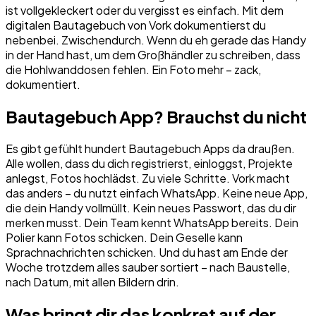
ist vollgekleckert oder du vergisst es einfach. Mit dem
digitalen Bautagebuch von Vork dokumentierst du
nebenbei. Zwischendurch. Wenn du eh gerade das Handy
in der Hand hast, um dem Großhändler zu schreiben, dass
die Hohlwanddosen fehlen. Ein Foto mehr – zack,
dokumentiert.
Bautagebuch App? Brauchst du nicht
Es gibt gefühlt hundert Bautagebuch Apps da draußen.
Alle wollen, dass du dich registrierst, einloggst, Projekte
anlegst, Fotos hochlädst. Zu viele Schritte. Vork macht
das anders – du nutzt einfach WhatsApp. Keine neue App,
die dein Handy vollmüllt. Kein neues Passwort, das du dir
merken musst. Dein Team kennt WhatsApp bereits. Dein
Polier kann Fotos schicken. Dein Geselle kann
Sprachnachrichten schicken. Und du hast am Ende der
Woche trotzdem alles sauber sortiert – nach Baustelle,
nach Datum, mit allen Bildern drin.
Was bringt dir das konkret auf der