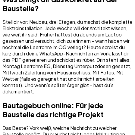
Baustelle?
Stell dir vor: Neubau, drei Etagen, du machst die komplette
Elektroinstallation. Jede Woche will der Architekt wissen,
wie weit ihr seid. Früher hättest du abends am Laptop
gesessen und versucht, dich zu erinnern – wann haben wir
nochmal die Leerrohre im OG verlegt? Heute scrollst du
kurz durch deine WhatsApp-Nachrichten an Vork, lässt dir
das PDF generieren und schickst es rüber. Drin steht alles:
Montag Leerrohre EG, Dienstag Unterputzdosen gesetzt,
Mittwoch Zuleitung vom Hausanschluss. Mit Fotos. Mit
Wetter (falls es geregnet hat und ihr nicht arbeiten
konntet). Und wenn's später Ärger gibt – hast du's
dokumentiert.
Bautagebuch online: Für jede
Baustelle das richtige Projekt
Das Beste? Vork weiß, welche Nachricht zu welcher
Baustelle gehört. Du brauchst nicht jedes Mal zu tippen