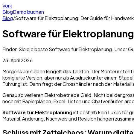
Vork
Blog
Demo buchen
Blog
/
Software für Elektroplanung: Der Guide für Handwer
Software für Elektroplanun
Finden Sie die beste Software für Elektroplanung. Unser Gui
23. April 2026
Morgens um sieben klingelt das Telefon. Der Monteur steht i
korrigierte Version, aber nur als Ausdruck unter einem Stape
Führung ist. Dann fragt der Grosshändler nach der Materiall
Genau so verlieren Elektrobetriebe Geld. Nicht bei der gro
noch mit Papierplänen, Excel-Listen und Chatverläufen arbe
Software für Elektroplanung
ist deshalb kein Luxus für g
Material, Änderung, Nachweis und Revision hängen zusammen. 
Schluss mit Zettelchaos: Warum digitale