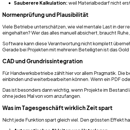
Sauberere Kalkulation:
weil Materialbedarf nicht ers
Normenprüfung und Plausibilität
Viele Betriebe unterschätzen, wie viel mentale Last in der 
eingehalten? Wer das alles manuell absichert, braucht Ruhe,
Software kann diese Verantwortung nicht komplett übernehm
Gerade bei Projekten mit mehreren Beteiligten ist das Gold
CAD und Grundrissintegration
Für Handwerksbetriebe zählt hier vor allem Pragmatik. Die b
einbinden und weiterbearbeiten können. Wenn ein PDF oder 
Das ist besonders dann wichtig, wenn Projekte im Bestand l
ohne jedes Mal von vorn anzufangen.
Was im Tagesgeschäft wirklich Zeit spart
Nicht jede Funktion spart gleich viel. Den grössten Effekt h