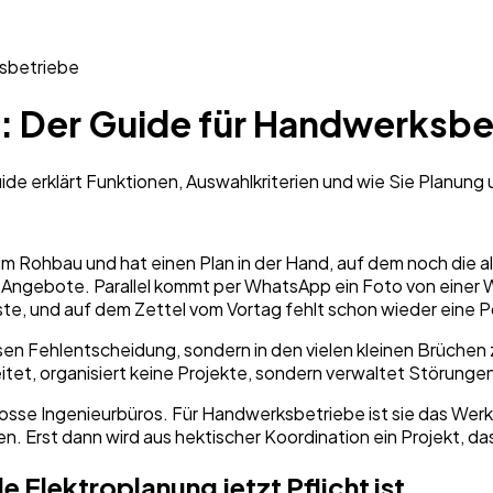
ksbetriebe
g: Der Guide für Handwerksbe
de erklärt Funktionen, Auswahlkriterien und wie Sie Planung 
m Rohbau und hat einen Plan in der Hand, auf dem noch die alt
l Angebote. Parallel kommt per WhatsApp ein Foto von einer Wa
iste, und auf dem Zettel vom Vortag fehlt schon wieder eine P
ssen Fehlentscheidung, sondern in den vielen kleinen Brüche
itet, organisiert keine Projekte, sondern verwaltet Störunge
rosse Ingenieurbüros. Für Handwerksbetriebe ist sie das Werkz
Erst dann wird aus hektischer Koordination ein Projekt, das s
 Elektroplanung jetzt Pflicht ist