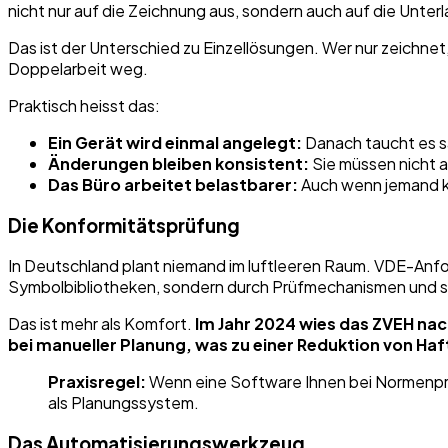
nicht nur auf die Zeichnung aus, sondern auch auf die Unter
Das ist der Unterschied zu Einzellösungen. Wer nur zeichnet,
Doppelarbeit weg.
Praktisch heisst das:
Ein Gerät wird einmal angelegt:
Danach taucht es sa
Änderungen bleiben konsistent:
Sie müssen nicht an
Das Büro arbeitet belastbarer:
Auch wenn jemand kra
Die Konformitätsprüfung
In Deutschland plant niemand im luftleeren Raum. VDE-Anf
Symbolbibliotheken, sondern durch Prüfmechanismen und st
Das ist mehr als Komfort.
Im Jahr 2024 wies das ZVEH nach
bei manueller Planung, was zu einer Reduktion von H
Praxisregel:
Wenn eine Software Ihnen bei Normenprü
als Planungssystem.
Das Automatisierungswerkzeug