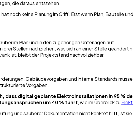
lagen, die daraus entstehen.
 hat noch keine Planung im Griff. Erst wenn Plan, Bauteile un
uber im Plan und in den zugehörigen Unterlagen auf.
 drei Stellen nachziehen, was sich an einer Stelle geändert h
nk ist, bleibt der Projektstand nachvollziehbar.
orderungen, Gebäudevorgaben und interne Standards müssen 
rukturierte Vorgaben.
, dass digital geplante Elektroinstallationen in 95 % d
aftungsansprüchen um 40 % führt
, wie im Überblick zu
Elek
fung und sauberer Dokumentation nicht konkret hilft, ist s