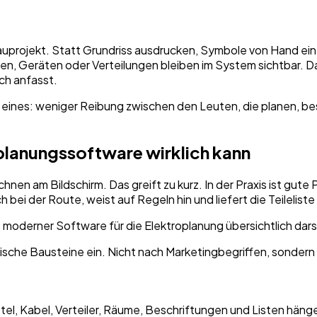
uprojekt. Statt Grundriss ausdrucken, Symbole von Hand eint
en, Geräten oder Verteilungen bleiben im System sichtbar. Da
ch anfasst.
 eines: weniger Reibung zwischen den Leuten, die planen, b
oplanungssoftware wirklich kann
hnen am Bildschirm. Das greift zu kurz. In der Praxis ist gut
auch bei der Route, weist auf Regeln hin und liefert die Teilelist
aktische Bausteine ein. Nicht nach Marketingbegriffen, sondern 
ttel, Kabel, Verteiler, Räume, Beschriftungen und Listen hän