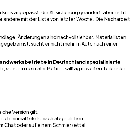
romkreis angepasst, die Absicherung geändert, aber nicht
er andere mit der Liste von letzter Woche. Die Nacharbeit
undlage. Änderungen sind nachvollziehbar. Materiallisten
eigegeben ist, sucht er nicht mehr im Auto nach einer
handwerksbetriebe in Deutschland spezialisierte
r, sondern normaler Betriebsalltag in weiten Teilen der
lche Version gilt.
 noch einmal telefonisch abgeglichen.
nem Chat oder auf einem Schmierzettel.