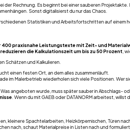
bei der Rechnung. Es beginnt bei einer sauberen Projektakte
nhängen. Sonst digitalisierst du nur das Chaos.
 400 praxisnahe Leistungstexte mit Zeit- und Material
d
reduzieren die Kalkulationszeit um bis zu 50 Prozent
, w
hen Schätzen und Kalkulieren.
aucht einen festen Ort, an dem alles zusammenläuft.
ade im Malerbetrieb wiederholen sich viele Positionen. Wer s
. Was angeboten wurde, muss später sauber in Abschlags- o
hnisse
. Wenn du mit GAEB oder DATANORM arbeitest, willst d
 kleinere Spachtelarbeiten, Heizkörpernischen, Türen nachar
n nach, schaut Materialpreise in Listen nach und formuliert 