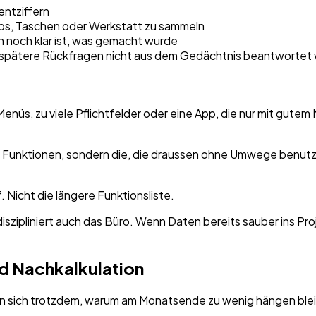
entziffern
utos, Taschen oder Werkstatt zu sammeln
n noch klar ist, was gemacht wurde
spätere Rückfragen nicht aus dem Gedächtnis beantwortet
enüs, zu viele Pflichtfelder oder eine App, die nur mit gutem 
en Funktionen, sondern die, die draussen ohne Umwege benutz
 Nicht die längere Funktionsliste.
diszipliniert auch das Büro. Wenn Daten bereits sauber ins Pr
nd Nachkalkulation
sich trotzdem, warum am Monatsende zu wenig hängen bleibt. 