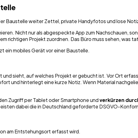
telle
der Baustelle weiter Zettel, private Handyfotos und lose No
nieren. Nicht nur als abgespeckte App zum Nachschauen, son
m richtigen Projekt zuordnen. Das Büro muss sehen, was tatsä
und sieht, auf welches Projekt er gebucht ist. Vor Ort erfas
fort und hinterlegt eine kurze Notiz. Wenn Material nachgelief
den Zugriff per Tablet oder Smartphone und
verkürzen durc
eisten dabei die in Deutschland geforderte DSGVO-Konform
ion am Entstehungsort erfasst wird.