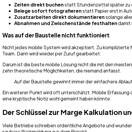
Zeiten direkt buchen
statt Stundenzettel später zu 
Belege sofort fotografieren
statt Papier erst in A
Zusatzarbeiten direkt dokumentieren
solange alle
Abnahmen und Zwischenstände festhalten
damit 
Was auf der Baustelle nicht funktioniert
Nicht jedes mobile System wird akzeptiert. Zu komplizierte M
Team. Dann wird wieder per Zuruf gearbeitet.
Darum ist die beste mobile Lösung nicht die mit den meist
zehn theoretische Möglichkeiten, die niemand anfasst.
Auf der Baustelle gewinnt immer der einfachere Ablauf.
Ein weiterer Punkt wird oft unterschätzt. Mobile Erfassung 
eine kryptische Notiz wohl gemeint haben könnte.
Der Schlüssel zur Marge Kalkulation u
Viele Betriebe schreiben ordentliche Angebote und wundern 
saubere Rückmeldung aus dem Projekt.