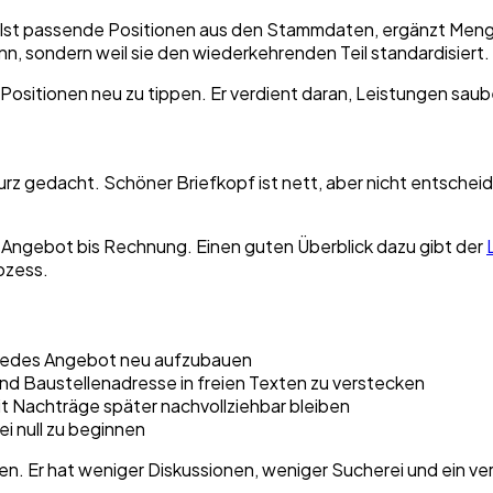
 wählst passende Positionen aus den Stammdaten, ergänzt Me
ann, sondern weil sie den wiederkehrenden Teil standardisiert.
 Positionen neu zu tippen. Er verdient daran, Leistungen saub
urz gedacht. Schöner Briefkopf ist nett, aber nicht entschei
von Angebot bis Rechnung. Einen guten Überblick dazu gibt der
ozess.
 jedes Angebot neu aufzubauen
d Baustellenadresse in freien Texten zu verstecken
t Nachträge später nachvollziehbar bleiben
ei null zu beginnen
n. Er hat weniger Diskussionen, weniger Sucherei und ein verl