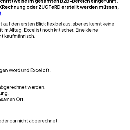
 schrittweise im gesamten B2B-Bereich eingeführt.
e XRechnung oder ZUGFeRD erstellt werden müssen,
t
.
auf den ersten Blick flexibel aus, aber es kennt keine
 Alltag. Excel ist noch kritischer. Eine kleine
cht kaufmännisch.
agen Word und Excel oft.
n abgerechnet werden.
nung.
nsamen Ort.
oder gar nicht abgerechnet.