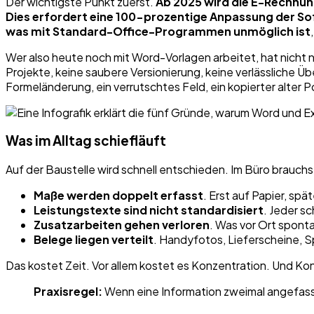
Der wichtigste Punkt zuerst.
Ab 2025 wird die E-Rechnun
Dies erfordert eine 100-prozentige Anpassung der S
was mit Standard-Office-Programmen unmöglich ist
Wer also heute noch mit Word-Vorlagen arbeitet, hat nicht nu
Projekte, keine saubere Versionierung, keine verlässliche Üb
Formeländerung, ein verrutschtes Feld, ein kopierter alter
Was im Alltag schiefläuft
Auf der Baustelle wird schnell entschieden. Im Büro brauc
Maße werden doppelt erfasst
. Erst auf Papier, spä
Leistungstexte sind nicht standardisiert
. Jeder s
Zusatzarbeiten gehen verloren
. Was vor Ort spont
Belege liegen verteilt
. Handyfotos, Lieferscheine, 
Das kostet Zeit. Vor allem kostet es Konzentration. Und Ko
Praxisregel:
Wenn eine Information zweimal angefasst