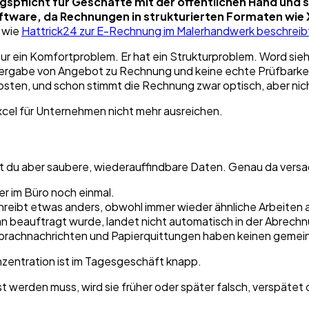
gspflicht für Geschäfte mit der öffentlichen Hand und
oftware, da Rechnungen in strukturierten Formaten wi
, wie
Hattrick24 zur E-Rechnung im Malerhandwerk beschreib
r ein Komfortproblem. Er hat ein Strukturproblem. Word sieht 
ergabe von Angebot zu Rechnung und keine echte Prüfbarkeit im
 Posten, und schon stimmt die Rechnung zwar optisch, aber ni
hst du aber saubere, wiederauffindbare Daten. Genau da vers
ter im Büro noch einmal.
chreibt etwas anders, obwohl immer wieder ähnliche Arbeite
an beauftragt wurde, landet nicht automatisch in der Abrech
Sprachnachrichten und Papierquittungen haben keinen gemei
nzentration ist im Tagesgeschäft knapp.
 werden muss, wird sie früher oder später falsch, verspätet 