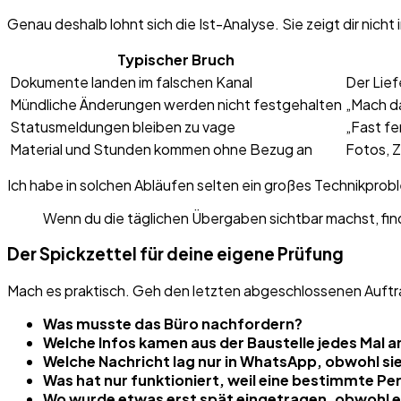
Genau deshalb lohnt sich die Ist-Analyse. Sie zeigt dir nic
Typischer Bruch
Dokumente landen im falschen Kanal
Der Lief
Mündliche Änderungen werden nicht festgehalten
„Mach da
Statusmeldungen bleiben zu vage
„Fast fe
Material und Stunden kommen ohne Bezug an
Fotos, 
Ich habe in solchen Abläufen selten ein großes Technikprob
Wenn du die täglichen Übergaben sichtbar machst, find
Der Spickzettel für deine eigene Prüfung
Mach es praktisch. Geh den letzten abgeschlossenen Auftr
Was musste das Büro nachfordern?
Welche Infos kamen aus der Baustelle jedes Mal a
Welche Nachricht lag nur in WhatsApp, obwohl sie
Was hat nur funktioniert, weil eine bestimmte P
Wo wurde etwas erst spät eingetragen, obwohl e