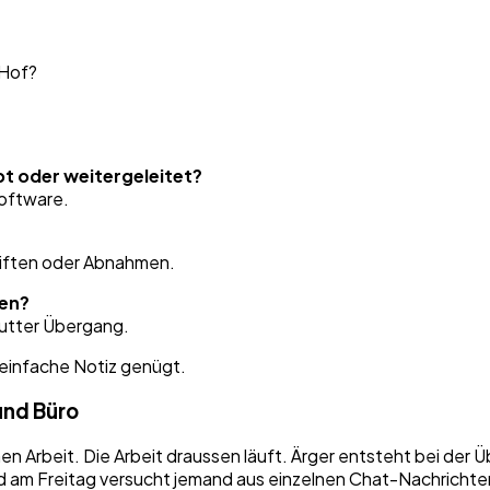
 Hof?
t oder weitergeleitet?
Software.
riften oder Abnahmen.
gen?
putter Übergang.
 einfache Notiz genügt.
und Büro
en Arbeit. Die Arbeit draussen läuft. Ärger entsteht bei der 
 und am Freitag versucht jemand aus einzelnen Chat-Nachrich