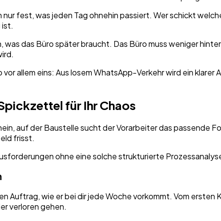
n nur fest, was jeden Tag ohnehin passiert. Wer schickt wel
ist.
ln, was das Büro später braucht. Das Büro muss weniger hinte
ird.
or allem eins: Aus losem WhatsApp-Verkehr wird ein klarer A
pickzettel für Ihr Chaos
in, auf der Baustelle sucht der Vorarbeiter das passende Fot
ld frisst.
h
en Auftrag, wie er bei dir jede Woche vorkommt. Vom ersten 
r verloren gehen.