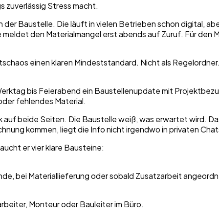
s zuverlässig Stress macht.
n der Baustelle. Die läuft in vielen Betrieben schon digital, a
meldet den Materialmangel erst abends auf Zuruf. Für den Mita
chaos einen klaren Mindeststandard. Nicht als Regelordner.
erktag bis Feierabend ein Baustellenupdate mit Projektbezug
oder fehlendes Material.
uck auf beide Seiten. Die Baustelle weiß, was erwartet wird. 
nung kommen, liegt die Info nicht irgendwo in privaten Chats
aucht er vier klare Bausteine:
nde, bei Materiallieferung oder sobald Zusatzarbeit angeord
arbeiter, Monteur oder Bauleiter im Büro.