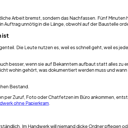
ntliche Arbeit bremst, sondern das Nachfassen. Fünf Minuten h
n Auftrag unnötig in die Länge, obwohl auf der Baustelle ord
 ist
nteil. Die Leute nutzen es, weil es schnell geht, weil es jed
h besser, wenn sie auf Bekanntem aufbaut statt alles zu erse
richt wohin gehört, was dokumentiert werden muss und wann et
ichen Bestand.
nden per Zuruf, Foto oder Chatfetzen im Büro ankommen, ent
ndwerk ohne Papierkram
.
tändlich. Im Handwerk will niemand dicke Ordner pflegen oder 