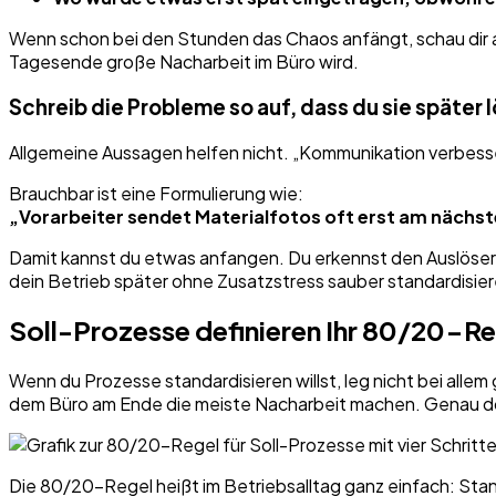
Wenn schon bei den Stunden das Chaos anfängt, schau dir
Tagesende große Nacharbeit im Büro wird.
Schreib die Probleme so auf, dass du sie später 
Allgemeine Aussagen helfen nicht. „Kommunikation verbesser
Brauchbar ist eine Formulierung wie:
„Vorarbeiter sendet Materialfotos oft erst am nächst
Damit kannst du etwas anfangen. Du erkennst den Auslöser
dein Betrieb später ohne Zusatzstress sauber standardisier
Soll-Prozesse definieren Ihr 80/20-Re
Wenn du Prozesse standardisieren willst, leg nicht bei alle
dem Büro am Ende die meiste Nacharbeit machen. Genau dor
Die 80/20-Regel heißt im Betriebsalltag ganz einfach: Stan