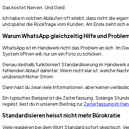
Das kostet Nerven. Und Geld.
Ich habe in solchen Abläufen oft erlebt, dass nicht die eige
und später die Rückfrage vom Kunden. Am Ende zieht sich ei
Warum WhatsApp gleichzeitig Hilfe und Problem
WhatsApp ist im Handwerk nicht das Problem an sich. Im Gege
System öffnen will, nur um ein Foto zu schicken.
Genau deshalb funktioniert Standardisierung im Handwerk auc
fehlenden Ablauf dahinter. Wenn nicht klar ist, welche Nach
unübersichtlicher Strom.
Dann hast du zwar viele Informationen, aber keinen verlässl
Ein typisches Beispiel ist die Zeiterfassung. Solange Stu
regelst, liest du in unserem Beitrag zur
Zeiterfassung im Ha
Standardisieren heisst nicht mehr Bürokratie
Viele reagieren bei dem Wort Standard sofort skeptisch. Vers