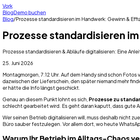
Vork
Blog
Demo buchen
Blog
/
Prozesse standardisieren im Handwerk: Gewinn & Effi
Prozesse standardisieren im
Prozesse standardisieren & Abläufe digitalisieren: Eine Anl
25. Juni 2026
Montagmorgen, 7:12 Uhr. Auf dem Handy sind schon Fotos v
dazwischen der Lieferschein, den später niemand mehr finde
er hätte die Info längst geschickt.
Genau an diesem Punkt lohnt es sich,
Prozesse zu standar
schlecht gearbeitet wird. Es geht daran kaputt, dass gute A
Wer seinen Betrieb digitalisieren will, muss deshalb nicht 
Büro sauber festzulegen. Vor allem dort, wo heute WhatsAp
Warum Ihr Betrieb im Alltags-Chaos ve