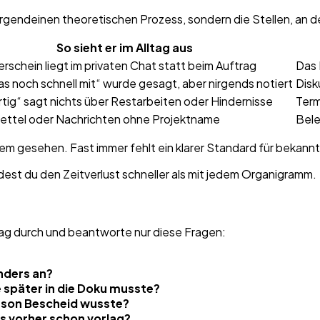
ht irgendeinen theoretischen Prozess, sondern die Stellen, an
So sieht er im Alltag aus
erschein liegt im privaten Chat statt beim Auftrag
Das 
s noch schnell mit“ wurde gesagt, aber nirgends notiert
Disk
rtig“ sagt nichts über Restarbeiten oder Hindernisse
Term
Zettel oder Nachrichten ohne Projektname
Bele
lem gesehen. Fast immer fehlt ein klarer Standard für bekan
est du den Zeitverlust schneller als mit jedem Organigramm.
ag durch und beantworte nur diese Fragen:
nders an?
 später in die Doku musste?
erson Bescheid wusste?
s vorher schon vorlag?