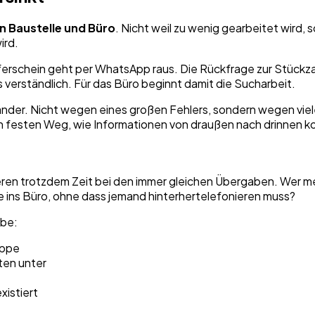
n Baustelle und Büro
. Nicht weil zu wenig gearbeitet wird, 
ird.
Lieferschein geht per WhatsApp raus. Die Rückfrage zur Stüc
s verständlich. Für das Büro beginnt damit die Sucharbeit.
ander. Nicht wegen eines großen Fehlers, sondern wegen vieler
en festen Weg, wie Informationen von draußen nach drinnen 
ieren trotzdem Zeit bei den immer gleichen Übergaben. Wer m
 ins Büro, ohne dass jemand hinterhertelefonieren muss?
lbe:
uppe
ten unter
xistiert