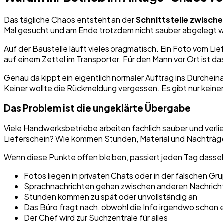
Das tägliche Chaos entsteht an der
Schnittstelle zwische
Mal gesucht und am Ende trotzdem nicht sauber abgelegt w
Auf der Baustelle läuft vieles pragmatisch. Ein Foto vom 
auf einem Zettel im Transporter. Für den Mann vor Ort ist da
Genau da kippt ein eigentlich normaler Auftrag ins Durchein
Keiner wollte die Rückmeldung vergessen. Es gibt nur kein
Das Problem ist die ungeklärte Übergabe
Viele Handwerksbetriebe arbeiten fachlich sauber und verl
Lieferschein? Wie kommen Stunden, Material und Nachträge
Wenn diese Punkte offen bleiben, passiert jeden Tag dasse
Fotos liegen in privaten Chats oder in der falschen Gr
Sprachnachrichten gehen zwischen anderen Nachrich
Stunden kommen zu spät oder unvollständig an
Das Büro fragt nach, obwohl die Info irgendwo schon e
Der Chef wird zur Suchzentrale für alles