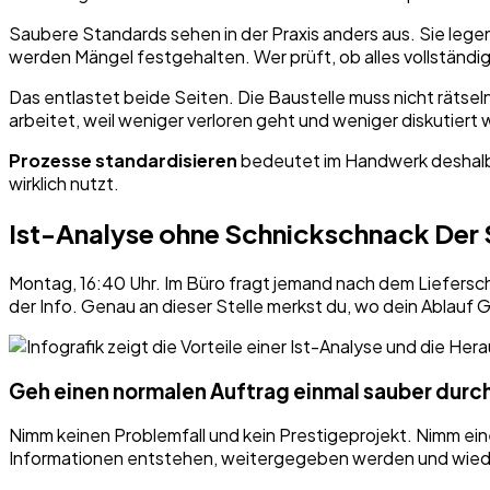
Saubere Standards sehen in der Praxis anders aus. Sie lege
werden Mängel festgehalten. Wer prüft, ob alles vollständig 
Das entlastet beide Seiten. Die Baustelle muss nicht rätse
arbeitet, weil weniger verloren geht und weniger diskutiert w
Prozesse standardisieren
bedeutet im Handwerk deshalb v
wirklich nutzt.
Ist-Analyse ohne Schnickschnack Der S
Montag, 16:40 Uhr. Im Büro fragt jemand nach dem Liefersche
der Info. Genau an dieser Stelle merkst du, wo dein Ablauf Ge
Geh einen normalen Auftrag einmal sauber durc
Nimm keinen Problemfall und kein Prestigeprojekt. Nimm ein
Informationen entstehen, weitergegeben werden und wiede