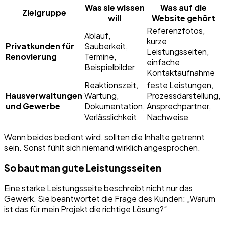
Was sie wissen
Was auf die
Zielgruppe
will
Website gehört
Referenzfotos,
Ablauf,
kurze
Privatkunden für
Sauberkeit,
Leistungsseiten,
Renovierung
Termine,
einfache
Beispielbilder
Kontaktaufnahme
Reaktionszeit,
feste Leistungen,
Hausverwaltungen
Wartung,
Prozessdarstellung,
und Gewerbe
Dokumentation,
Ansprechpartner,
Verlässlichkeit
Nachweise
Wenn beides bedient wird, sollten die Inhalte getrennt
sein. Sonst fühlt sich niemand wirklich angesprochen.
So baut man gute Leistungsseiten
Eine starke Leistungsseite beschreibt nicht nur das
Gewerk. Sie beantwortet die Frage des Kunden: „Warum
ist das für mein Projekt die richtige Lösung?“