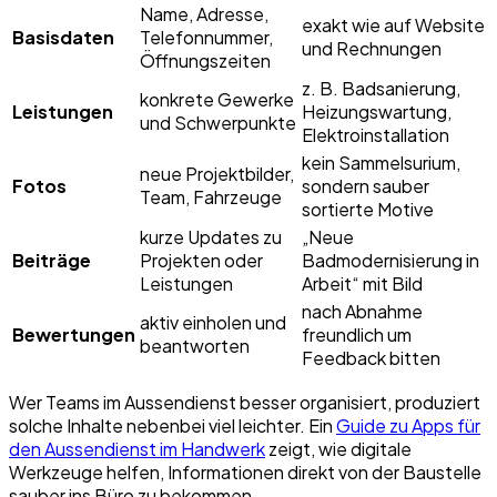
Name, Adresse,
exakt wie auf Website
Basisdaten
Telefonnummer,
und Rechnungen
Öffnungszeiten
z. B. Badsanierung,
konkrete Gewerke
Leistungen
Heizungswartung,
und Schwerpunkte
Elektroinstallation
kein Sammelsurium,
neue Projektbilder,
Fotos
sondern sauber
Team, Fahrzeuge
sortierte Motive
kurze Updates zu
„Neue
Beiträge
Projekten oder
Badmodernisierung in
Leistungen
Arbeit“ mit Bild
nach Abnahme
aktiv einholen und
Bewertungen
freundlich um
beantworten
Feedback bitten
Wer Teams im Aussendienst besser organisiert, produziert
solche Inhalte nebenbei viel leichter. Ein
Guide zu Apps für
den Aussendienst im Handwerk
zeigt, wie digitale
Werkzeuge helfen, Informationen direkt von der Baustelle
sauber ins Büro zu bekommen.