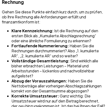
Rechnung
Gehen Sie diese Punkte einfach kurz durch, um zu prüfen,
ob Ihre Rechnung alle Anforderungen erfüllt und
finanzamtkonform ist:
Klare Kennzeichnung:
Ist die Rechnung auf den
ersten Blick als „Kumulierte Abschlagsrechnung“
oder eine ähnliche Formulierung zu erkennen?
Fortlaufende Nummerierung:
Haben Sie die
Rechnungen durchnummeriert? Also „1. kumulierte
AR“, „2. kumulierte AR“ und so weiter?
Vollständige Gesamtleistung:
Sind wirklich alle
bisher erbrachten Leistungen – Material und
Arbeitsstunden – lückenlos und nachvollziehbar
aufgelistet?
Abzug der Vorauszahlungen:
Haben Sie die
Nettobeträge aller vorherigen Abschlagszahlungen
korrekt von der Gesamtsumme abgezogen?
Korrekte Umsatzsteuer:
Ganz wichtig: Die
Umsatzsteuer wird nur auf den Betrag berechnet,
der
neu
hinzugekommen ist. Ist das bei Ihnen der Fall?