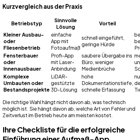
Kurzvergleich aus der Praxis
Sinnvolle
Betriebstyp
Vorteil
Lösung
Kleiner Ausbau-
einfache
be
schnell eingeführt,
oder
App mit
be
geringe Hürde
Fliesenbetrieb
Fotoaufmaß
Pr
Fensterbauer
Profi-App
saubere Übergabe ins
me
oder
mit Laser-
Büro, weniger
u
Innenausbauer
Anbindung
Medienbrüche
Sc
Komplexe
LiDAR-
hohe
nu
Umbauten oder
gestützte
Dokumentationstiefe,
de
Bestandsprojekte
3D-Lösung
schnelle Erfassung
Ti
Die richtige Wahl hängt nicht davon ab, was technisch
möglich ist. Sie hängt davon ab, welche Art von Fehler und
Zeitverlust im Betrieb heute am meisten kostet.
Ihre Checkliste für die erfolgreiche
Einführung einer Aufmaß-App