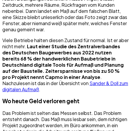
Zeitdruck, mehrere Räume, Rückfragen vom Kunden
nebenbei. Dann landet ein Maß auf dem falschen Blatt,
eine Skizze bleibt unleserlich oder das Foto zeigt zwar das
Fenster, aber niemand weiß später mehr, welches Fenster
genau gemeint war.
Viele Betriebe halten diesen Zustand für normal. Ist er aber
nicht mehr.
Laut einer Studie des Zentralverbandes
des Deutschen Baugewerbes aus 2022 nutzen
bereits 68 % der handwerklichen Baubetriebe in
Deutschland digitale Tools für Aufmaß und Planung
auf der Baustelle. Zeitersparnisse von bis zu 50 %
pro Projekt nennt Capmo in einer Analyse
.
Nachzulesen ist das in der Übersicht von
Sander & Doll zum
digitalen Aufmaß
.
Wo heute Geld verloren geht
Das Problem ist selten das Messen selbst. Das Problem
entsteht danach. Das Maß muss lesbar sein, dem richtigen
Projekt zugeordnet werden, im Büro ankommen, in ein