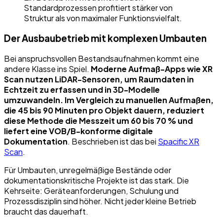
Standardprozessen profitiert stärker von
Struktur als von maximaler Funktionsvielfalt.
Der Ausbaubetrieb mit komplexen Umbauten
Bei anspruchsvollen Bestandsaufnahmen kommt eine
andere Klasse ins Spiel.
Moderne Aufmaß-Apps wie XR
Scan nutzen LiDAR-Sensoren, um Raumdaten in
Echtzeit zu erfassen und in 3D-Modelle
umzuwandeln. Im Vergleich zu manuellen Aufmaßen,
die 45 bis 90 Minuten pro Objekt dauern, reduziert
diese Methode die Messzeit um 60 bis 70 % und
liefert eine VOB/B-konforme digitale
Dokumentation
. Beschrieben ist das bei
Spacific XR
Scan
.
Für Umbauten, unregelmäßige Bestände oder
dokumentationskritische Projekte ist das stark. Die
Kehrseite: Geräteanforderungen, Schulung und
Prozessdisziplin sind höher. Nicht jeder kleine Betrieb
braucht das dauerhaft.