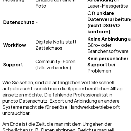
Foto
Laser-Messgeräte
Oft
unklare
Datenverarbeitun
Datenschutz
-
(nicht DSGVO-
konform)
Keine Anbindung
a
Digitale Notiz statt
Workflow
Büro- oder
Zettelchaos
Branchensoftware
Kein persönlicher
Community-Foren
Support
Support
bei
(falls vorhanden)
Problemen
Wie Sie sehen, sind die anfänglichen Vorteile schnell
aufgebraucht, sobald man die Apps im beruflichen Alltag
einsetzen möchte. Die fehlende Professionalität in
puncto Datenschutz, Export und Anbindung an andere
Systeme macht sie für seriöse Handwerksbetriebe oft
unbrauchbar.
Am Ende ist die Zeit, die man mit dem Umgehen der
Schwächen (z. B. Daten abtippen, Berichte manuell