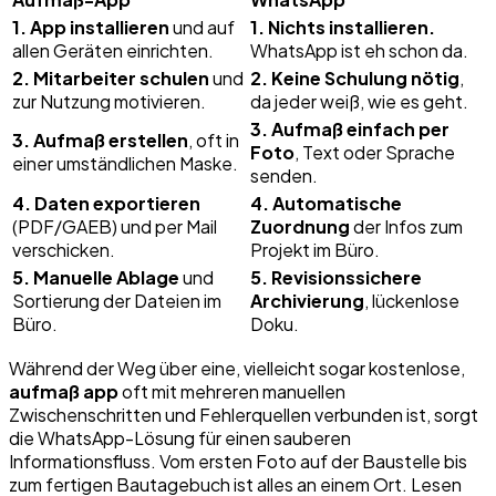
1. App installieren
und auf
1. Nichts installieren.
allen Geräten einrichten.
WhatsApp ist eh schon da.
2. Mitarbeiter schulen
und
2. Keine Schulung nötig
,
zur Nutzung motivieren.
da jeder weiß, wie es geht.
3. Aufmaß einfach per
3. Aufmaß erstellen
, oft in
Foto
, Text oder Sprache
einer umständlichen Maske.
senden.
4. Daten exportieren
4. Automatische
(PDF/GAEB) und per Mail
Zuordnung
der Infos zum
verschicken.
Projekt im Büro.
5. Manuelle Ablage
und
5. Revisionssichere
Sortierung der Dateien im
Archivierung
, lückenlose
Büro.
Doku.
Während der Weg über eine, vielleicht sogar kostenlose,
aufmaß app
oft mit mehreren manuellen
Zwischenschritten und Fehlerquellen verbunden ist, sorgt
die WhatsApp-Lösung für einen sauberen
Informationsfluss. Vom ersten Foto auf der Baustelle bis
zum fertigen Bautagebuch ist alles an einem Ort. Lesen