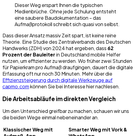
Dieser Weg erspart Ihnen die typischen
Medienbrüche. Ohne jede Schulung entsteht
eine saubere Baudokumentation – das
Aufmaßprotokoll schreibt sich quasi von selbst.
Dass dieser Ansatz massiv Zeit spart, ist keine reine
Theorie. Eine Studie des Zentralverbands des Deutschen
Handwerks (ZDH) von 2024 hat ergeben, dass
62
Prozent der Bauleiter
in Deutschland mobile Helfer
nutzen, um effizienter zu werden. Wo früher zwei Stunden
für Papierkram pro Aufmaß draufgingen, dauert die digitale
Erfassung oft nur noch 30 Minuten. Mehr über die
Effizienzsteigerung durch digitale Werkzeuge auf
capmo.com
können Sie bei Interesse hier nachlesen.
Die Arbeitsabläufe im direkten Vergleich
Um den Unterschied greifbar zu machen, schauen wir uns
die beiden Wege einmal nebeneinander an.
Klassischer Weg mit
Smarter Weg mit Vork &
Aufmaß-App
WhatsApp