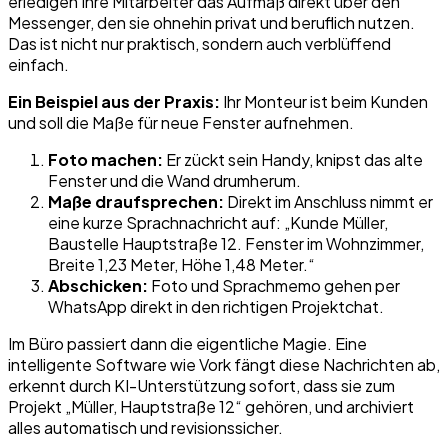
erledigen Ihre Mitarbeiter das Aufmaß direkt über den
Messenger, den sie ohnehin privat und beruflich nutzen.
Das ist nicht nur praktisch, sondern auch verblüffend
einfach.
Ein Beispiel aus der Praxis:
Ihr Monteur ist beim Kunden
und soll die Maße für neue Fenster aufnehmen.
Foto machen:
Er zückt sein Handy, knipst das alte
Fenster und die Wand drumherum.
Maße draufsprechen:
Direkt im Anschluss nimmt er
eine kurze Sprachnachricht auf: „Kunde Müller,
Baustelle Hauptstraße 12. Fenster im Wohnzimmer,
Breite 1,23 Meter, Höhe 1,48 Meter.“
Abschicken:
Foto und Sprachmemo gehen per
WhatsApp direkt in den richtigen Projektchat.
Im Büro passiert dann die eigentliche Magie. Eine
intelligente Software wie Vork fängt diese Nachrichten ab,
erkennt durch KI-Unterstützung sofort, dass sie zum
Projekt „Müller, Hauptstraße 12“ gehören, und archiviert
alles automatisch und revisionssicher.