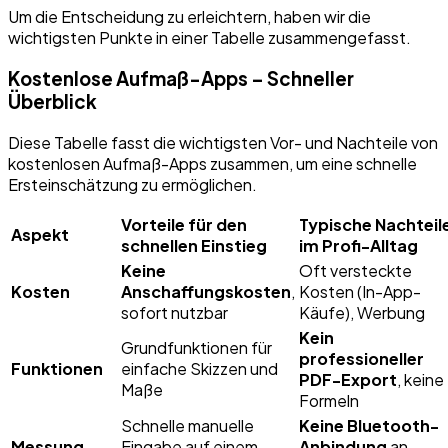
Um die Entscheidung zu erleichtern, haben wir die
wichtigsten Punkte in einer Tabelle zusammengefasst.
Kostenlose Aufmaß-Apps – Schneller
Überblick
Diese Tabelle fasst die wichtigsten Vor- und Nachteile von
kostenlosen Aufmaß-Apps zusammen, um eine schnelle
Ersteinschätzung zu ermöglichen.
Vorteile für den
Typische Nachteil
Aspekt
schnellen Einstieg
im Profi-Alltag
Keine
Oft versteckte
Kosten
Anschaffungskosten
,
Kosten (In-App-
sofort nutzbar
Käufe), Werbung
Kein
Grundfunktionen für
professioneller
Funktionen
einfache Skizzen und
PDF-Export
, keine
Maße
Formeln
Schnelle manuelle
Keine Bluetooth-
Messung
Eingabe auf einem
Anbindung
an